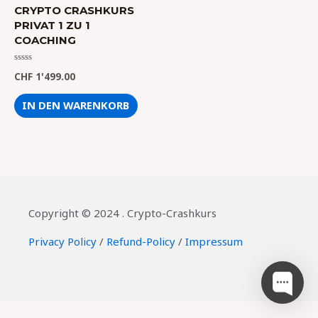
CRYPTO CRASHKURS
PRIVAT 1 ZU 1
COACHING
Bewertet
CHF
1'499.00
mit
0
von
IN DEN WARENKORB
5
Copyright © 2024 . Crypto-Crashkurs
Privacy Policy
/
Refund-Policy
/
Impressum