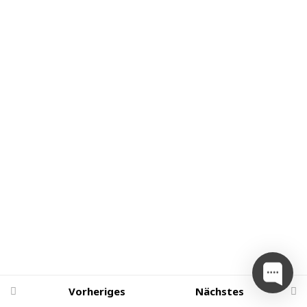
Investieren, Kaufen,
Aufbewahren
5.1 Banküberweisung auf die
Handelsplattform
5.2 Kauf von
Kryptowährungen
5.3 Transferieren von der
Handelsplattform zum Wallet
5.4 Staking auf der Cardano-
Blockchain
Quiz zum Thema (Grundlagen
Kauf, Transfer und
Vorheriges
Nächstes
Aufbewahrung)