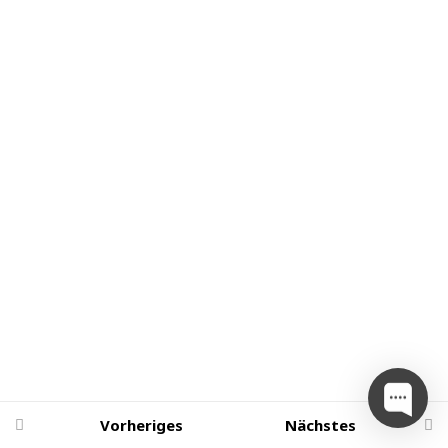
Contracts und CEFI DIFI)
5 Questions
15 Minuten
3.3 Anwendungsbereiche
3.4 Was sind NFTs?
3.5 Reale
Anwendungsbereiche der
Blockchain-Technik
Quiz zum Thema
(Anwedungsbereiche und
NFTs)
7 Questions
10 Minuten
4 Grundlagen Kauf,
2
Vorheriges
Nächstes
Transfer, Aufbewahrung