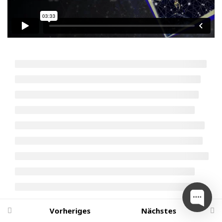
Investieren, Kaufen,
Aufbewahren
6 Praktische Anleitung
4
Gewinne Realisieren,
Auszahlen
6.1 Transferieren vom Wallet
auf Handelsplattform
6.2 Verkauf von
Kryptowährungen
6.3 Auszahlung auf deine Bank
Quiz zum Thema (Praktische
Anleitung Gewinne
Vorheriges
Nächstes
Realisieren, Auszahlen)