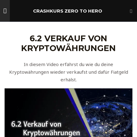
Zum
M
Inhalt
CRASHKURS ZERO TO HERO
springen
CART
1 Einleitung
5
6.2 VERKAUF VON
Startseite
Alle Kurse
Crypto-Kurse
KRYPTOWÄHRUNGEN
Crashkurs Zero to Hero
2 Technische Grundlagen
6
In diesem Video erfährst du wie du deine
Kryptowährungen wieder verkaufst und dafür Fiatgeld
3 Kryptowährungen mehr
7
Copyright © 2024 . Crypto-Crashkurs
erhälst.
als nur ein Zahlungsmittel
Privacy Policy
/
Refund-Policy
/
Impressum
4 Grundlagen Kauf,
2
Transfer, Aufbewahrung
5 Praktische Anleitung
5