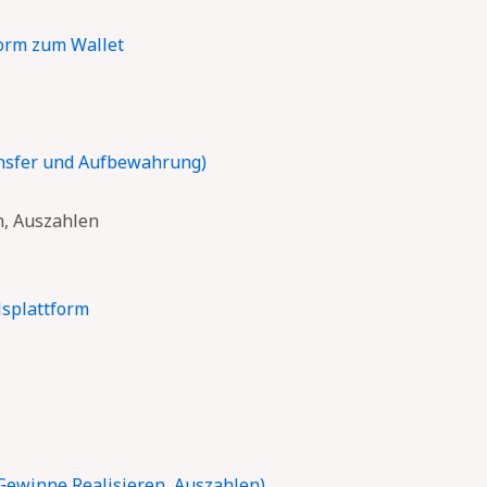
form zum Wallet
nsfer und Aufbewahrung)
n, Auszahlen
lsplattform
Gewinne Realisieren, Auszahlen)