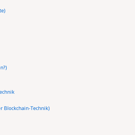
te)
n?)
Technik
r Blockchain-Technik)