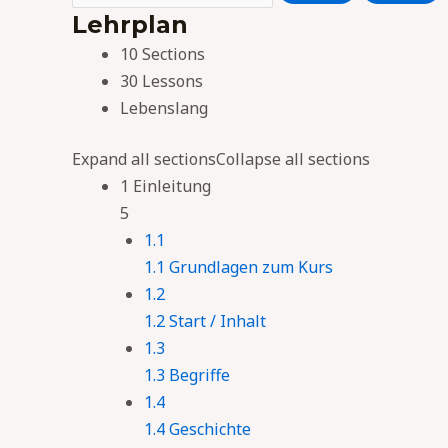
Lehrplan
10 Sections
30 Lessons
Lebenslang
Expand all sections
Collapse all sections
1 Einleitung
5
1.1
1.1 Grundlagen zum Kurs
1.2
1.2 Start / Inhalt
1.3
1.3 Begriffe
1.4
1.4 Geschichte