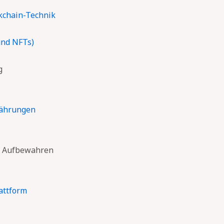
kchain-Technik
nd NFTs)
g
währungen
n, Aufbewahren
attform