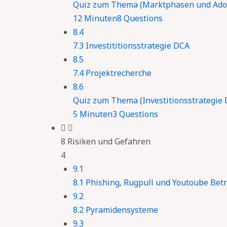
Quiz zum Thema (Marktphasen und Adop
12 Minuten
8 Questions
8.4
7.3 Investititionsstrategie DCA
8.5
7.4 Projektrecherche
8.6
Quiz zum Thema (Investitionsstrategie 
5 Minuten
3 Questions
8 Risiken und Gefahren
4
9.1
8.1 Phishing, Rugpull und Youtoube Bet
9.2
8.2 Pyramidensysteme
9.3