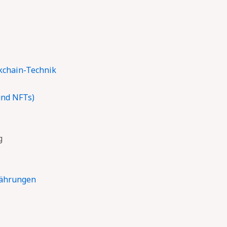
kchain-Technik
nd NFTs)
g
währungen